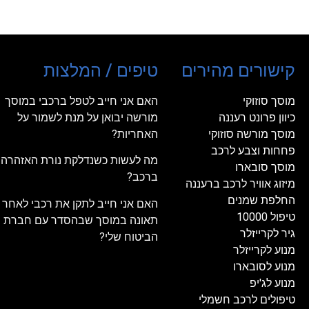
קישורים מהירים
טיפים / המלצות
מוסך סוזוקי
האם אני חייב לטפל ברכבי במוסך
כיוון פרונט רעננה
מורשה יבואן על מנת לשמור על
מוסך מורשה סוזוקי
האחריות?
פחחות וצבע לרכב
מה לעשות כשנדלקת נורת האזהרה
מוסך סובארו
ברכב?
מיזוג אוויר לרכב ברעננה
החלפת שמנים
האם אני חייב לתקן את רכבי לאחר
טיפול 10000
תאונה במוסך שבהסדר עם חברת
גיר לקרייזלר
הביטוח שלי?
מנוע לקרייזלר
מנוע לסובארו
מנוע לג'יפ
טיפולים לרכב חשמלי