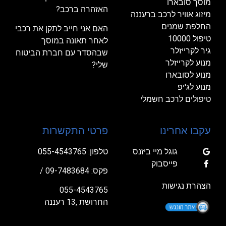
מוסך סובארו
האזהרה ברכב?
מיזוג אוויר לרכב ברעננה
החלפת שמנים
האם אני חייב לתקן את רכבי
טיפול 10000
לאחר תאונה במוסך
גיר לקרייזלר
שבהסדר עם חברת הביטוח
מנוע לקרייזלר
שלי?
מנוע לסובארו
מנוע לג'יפ
טיפולים לרכב חשמלי
עקבו אחרינו
פרטי התקשרות
גוגל מיי ביזנס
טלפון:
055-4543765
פייסבוק
פקס: 09-7483684 /
הצהרת נגישות
055-4543765
החרושת ,13 רעננה