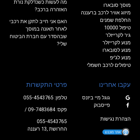
מה לעשות כשנדלקת נורת
מוסך סובארו
האזהרה ברכב?
מיזוג אוויר לרכב ברעננה
החלפת שמנים
האם אני חייב לתקן את רכבי
טיפול 10000
לאחר תאונה במוסך
גיר לקרייזלר
שבהסדר עם חברת הביטוח
מנוע לקרייזלר
שלי?
מנוע לסובארו
מנוע לג'יפ
טיפולים לרכב חשמלי
עקבו אחרינו
פרטי התקשרות
גוגל מיי ביזנס
טלפון:
055-4543765
פייסבוק
פקס: 09-7483684 /
הצהרת נגישות
055-4543765
החרושת ,13 רעננה