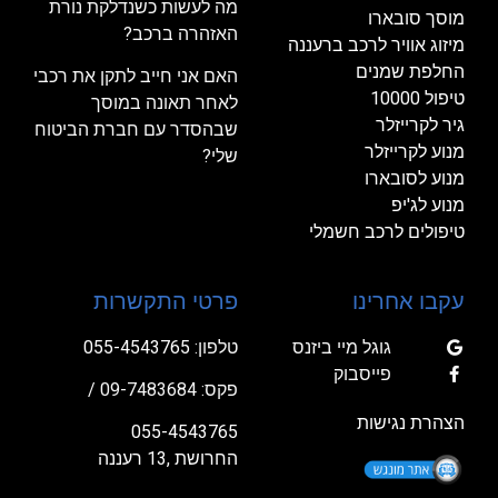
מה לעשות כשנדלקת נורת
מוסך סובארו
האזהרה ברכב?
מיזוג אוויר לרכב ברעננה
החלפת שמנים
האם אני חייב לתקן את רכבי
טיפול 10000
לאחר תאונה במוסך
גיר לקרייזלר
שבהסדר עם חברת הביטוח
מנוע לקרייזלר
שלי?
מנוע לסובארו
מנוע לג'יפ
טיפולים לרכב חשמלי
עקבו אחרינו
פרטי התקשרות
גוגל מיי ביזנס
טלפון:
055-4543765
פייסבוק
פקס: 09-7483684 /
הצהרת נגישות
055-4543765
החרושת ,13 רעננה