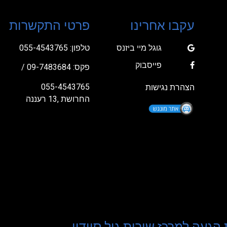
עקבו אחרינו
פרטי התקשרות
גוגל מיי ביזנס
טלפון:
055-4543765
פייסבוק
פקס: 09-7483684 /
055-4543765
הצהרת נגישות
החרושת ,13 רעננה
הגעה למרכז שירות גיל סיידון