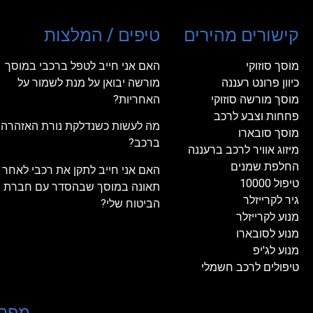
קישורים מהירים
טיפים / המלצות
מוסך סוזוקי
האם אני חייב לטפל ברכבי במוסך
כיוון פרונט רעננה
מורשה יבואן על מנת לשמור על
מוסך מורשה סוזוקי
האחריות?
פחחות וצבע לרכב
מה לעשות כשנדלקת נורת האזהרה
מוסך סובארו
ברכב?
מיזוג אוויר לרכב ברעננה
החלפת שמנים
האם אני חייב לתקן את רכבי לאחר
טיפול 10000
תאונה במוסך שבהסדר עם חברת
גיר לקרייזלר
הביטוח שלי?
מנוע לקרייזלר
מנוע לסובארו
מנוע לג'יפ
טיפולים לרכב חשמלי
מפת 