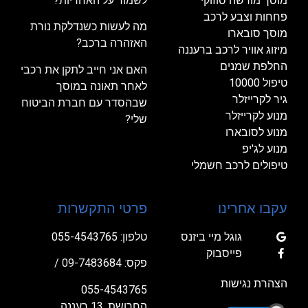
מוסך מורשה סוזוקי
לשמור על האחריות?
פחחות וצבע לרכב
מה לעשות כשנדלקת נורת
מוסך סובארו
האזהרה ברכב?
מיזוג אוויר לרכב ברעננה
החלפת שמנים
האם אני חייב לתקן את רכבי
טיפול 10000
לאחר תאונה במוסך
גיר לקרייזלר
שבהסדר עם חברת הביטוח
מנוע לקרייזלר
שלי?
מנוע לסובארו
מנוע לג'יפ
טיפולים לרכב חשמלי
עקבו אחרינו
פרטי התקשרות
גוגל מיי ביזנס
טלפון:
055-4543765
פייסבוק
פקס: 09-7483684 /
הצהרת נגישות
055-4543765
החרושת ,13 רעננה