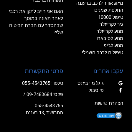
האזהרה ברכב?
מיזוג אוויר לרכב ברעננה
החלפת שמנים
האם אני חייב לתקן את רכבי
טיפול 10000
לאחר תאונה במוסך
גיר לקרייזלר
שבהסדר עם חברת הביטוח
מנוע לקרייזלר
שלי?
מנוע לסובארו
מנוע לג'יפ
טיפולים לרכב חשמלי
עקבו אחרינו
פרטי התקשרות
גוגל מיי ביזנס
טלפון:
055-4543765
פייסבוק
פקס: 09-7483684 /
הצהרת נגישות
055-4543765
החרושת ,13 רעננה