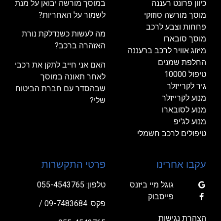
כיוון פרונט רעננה
במוסך מורשה יבואן על מנת
מוסך מורשה סוזוקי
לשמור על האחריות?
פחחות וצבע לרכב
מה לעשות כשנדלקת נורת
מוסך סובארו
האזהרה ברכב?
מיזוג אוויר לרכב ברעננה
החלפת שמנים
האם אני חייב לתקן את רכבי
טיפול 10000
לאחר תאונה במוסך
גיר לקרייזלר
שבהסדר עם חברת הביטוח
מנוע לקרייזלר
שלי?
מנוע לסובארו
מנוע לג'יפ
טיפולים לרכב חשמלי
עקבו אחרינו
פרטי התקשרות
גוגל מיי ביזנס
טלפון:
055-4543765
פייסבוק
פקס: 09-7483684 /
הצהרת נגישות