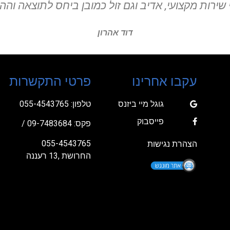
סיון רחמים
עקבו אחרינו
פרטי התקשרות
גוגל מיי ביזנס
טלפון:
055-4543765
פייסבוק
פקס: 09-7483684 /
055-4543765
הצהרת נגישות
החרושת ,13 רעננה