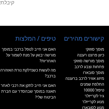
קישורים מהירים
טיפים / המלצות
מוסך סוזוקי
האם אני חייב לטפל ברכבי במוסך
כיוון פרונט רעננה
מורשה יבואן על מנת לשמור על
מוסך מורשה סוזוקי
האחריות?
פחחות וצבע לרכב
מה לעשות כשנדלקת נורת האזהרה
מוסך סובארו
ברכב?
מיזוג אוויר לרכב ברעננה
החלפת שמנים
האם אני חייב לתקן את רכבי לאחר
טיפול 10000
תאונה במוסך שבהסדר עם חברת
גיר לקרייזלר
הביטוח שלי?
מנוע לקרייזלר
מנוע לסובארו