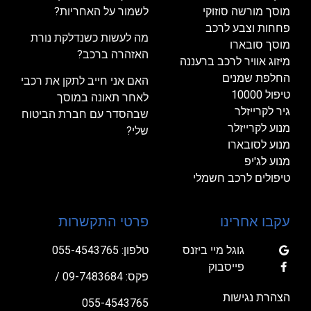
מוסך מורשה סוזוקי
לשמור על האחריות?
פחחות וצבע לרכב
מה לעשות כשנדלקת נורת
מוסך סובארו
האזהרה ברכב?
מיזוג אוויר לרכב ברעננה
החלפת שמנים
האם אני חייב לתקן את רכבי
טיפול 10000
לאחר תאונה במוסך
גיר לקרייזלר
שבהסדר עם חברת הביטוח
מנוע לקרייזלר
שלי?
מנוע לסובארו
מנוע לג'יפ
טיפולים לרכב חשמלי
עקבו אחרינו
פרטי התקשרות
גוגל מיי ביזנס
טלפון:
055-4543765
פייסבוק
פקס: 09-7483684 /
הצהרת נגישות
055-4543765